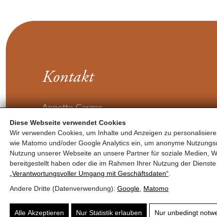
Kontakt
Annette Garger
Loferer Bundesstraße 2
Diese Webseite verwendet Cookies
Wir verwenden Cookies, um Inhalte und Anzeigen zu personalisieren
5700 Zell am See
wie Matomo und/oder Google Analytics ein, um anonyme Nutzungs
Nutzung unserer Webseite an unsere Partner für soziale Medien, W
bereitgestellt haben oder die im Rahmen Ihrer Nutzung der Diens
T:
0681 104 25031
„Verantwortungsvoller Umgang mit Geschäftsdaten“
.
M:
info@naturprodukte-pinzgau.at
Andere Dritte (Datenverwendung):
Google
,
Matomo
Alle Akzeptieren
Nur Statistik erlauben
Nur unbedingt notw