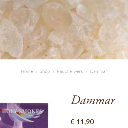
Home
Shop
Räucherwerk
Dammar
Dammar
€
11,90