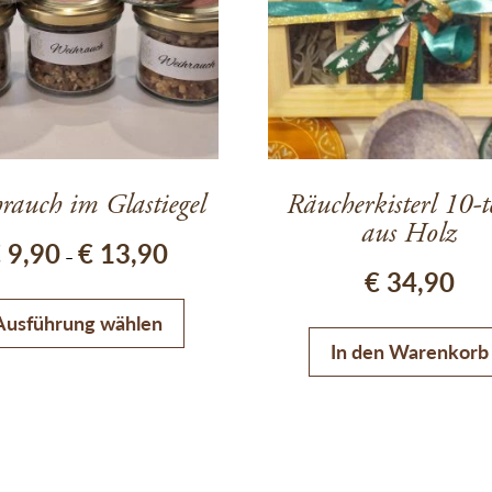
rauch im Glastiegel
Räucherkisterl 10-te
aus Holz
Preisspanne: € 9,90 bis € 13,90
€
9,90
€
13,90
–
€
34,90
Dieses Produkt weist mehrere Variante
Ausführung wählen
In den Warenkorb