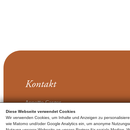
Kontakt
Annette Garger
Loferer Bundesstraße 2
Diese Webseite verwendet Cookies
Wir verwenden Cookies, um Inhalte und Anzeigen zu personalisieren
5700 Zell am See
wie Matomo und/oder Google Analytics ein, um anonyme Nutzungs
Nutzung unserer Webseite an unsere Partner für soziale Medien, W