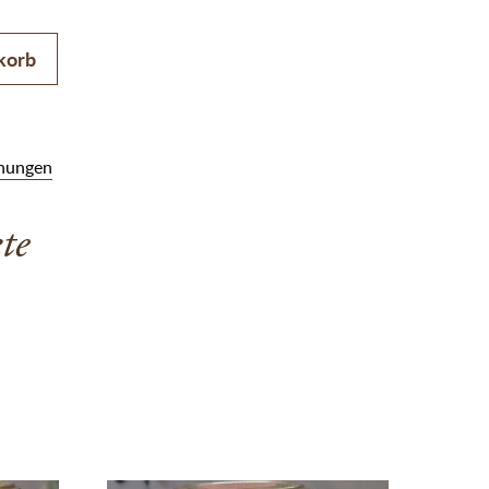
mm Menge
korb
hungen
te