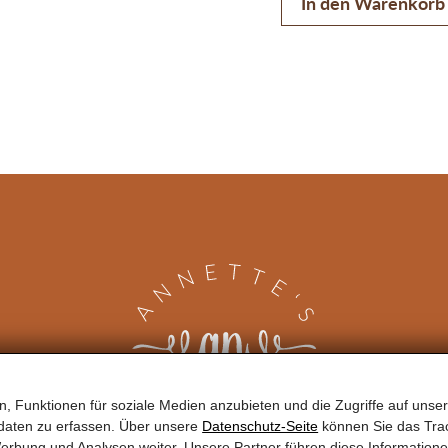
In den Warenkorb
, Funktionen für soziale Medien anzubieten und die Zugriffe auf unser
daten zu erfassen. Über unsere
Datenschutz-Seite
können Sie das Trac
erbung und Analysen weiter. Unsere Partner führen diese Information