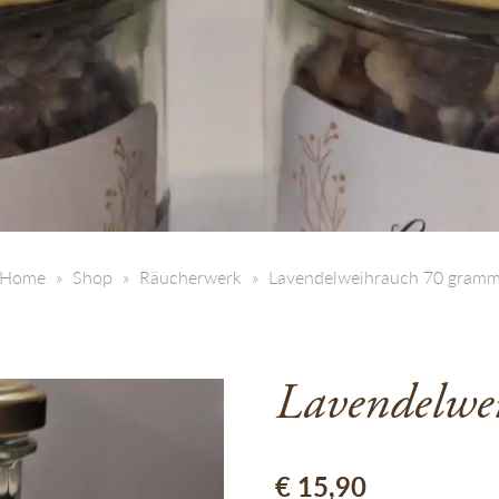
Home
Shop
Räucherwerk
Lavendelweihrauch 70 gram
Lavendelwe
€
15,90