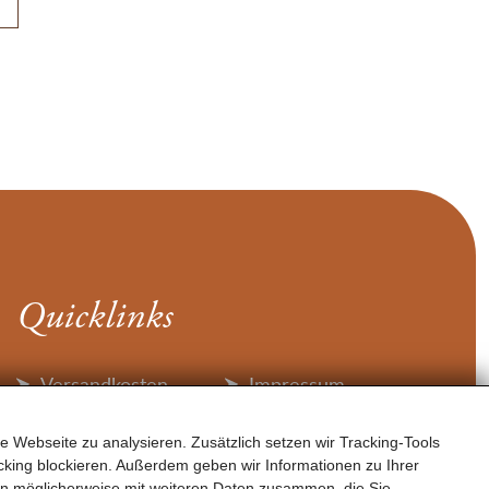
Quicklinks
Versandkosten
Impressum
Zahlungsarten
Datenschutz
e Webseite zu analysieren. Zusätzlich setzen wir Tracking-Tools
Widerruf
Barrierefreiheit
king blockieren. Außerdem geben wir Informationen zu Ihrer
AGB
en möglicherweise mit weiteren Daten zusammen, die Sie