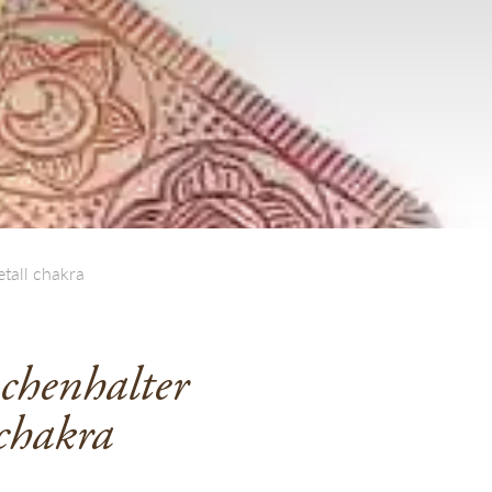
tall chakra
chenhalter
chakra