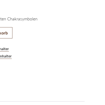
unten Chakrasymbolen
metall chakra Menge
korb
alter
nhalter