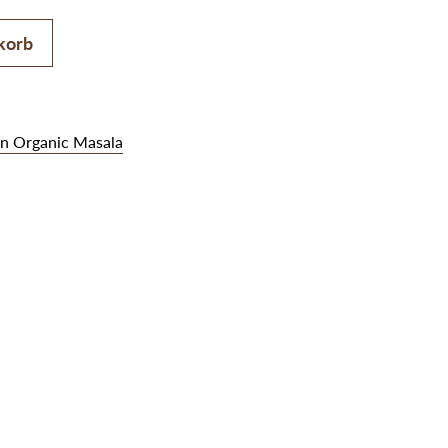
Menge
korb
n Organic Masala