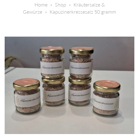
Home
Shop
Kräutersalze &
Gewürze
Kapuzinerkressesalz 50 gramm