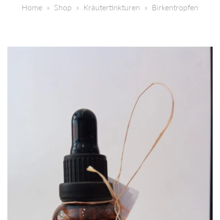
Home
Shop
Kräutertinkturen
Birkentropfen