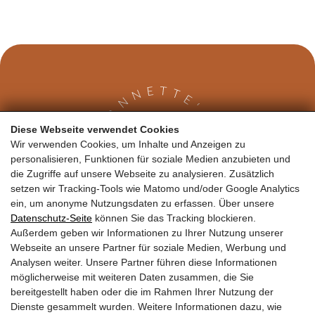
Diese Webseite verwendet Cookies
Wir verwenden Cookies, um Inhalte und Anzeigen zu
personalisieren, Funktionen für soziale Medien anzubieten und
die Zugriffe auf unsere Webseite zu analysieren. Zusätzlich
setzen wir Tracking-Tools wie Matomo und/oder Google Analytics
Kontakt
ein, um anonyme Nutzungsdaten zu erfassen. Über unsere
Datenschutz-Seite
können Sie das Tracking blockieren.
Außerdem geben wir Informationen zu Ihrer Nutzung unserer
Annette Garger
Loferer Bundesstraße 2
5700 Zell am See
Webseite an unsere Partner für soziale Medien, Werbung und
Analysen weiter. Unsere Partner führen diese Informationen
T:
0681 104 25031
möglicherweise mit weiteren Daten zusammen, die Sie
M:
info@naturprodukte-pinzgau.at
bereitgestellt haben oder die im Rahmen Ihrer Nutzung der
Dienste gesammelt wurden. Weitere Informationen dazu, wie